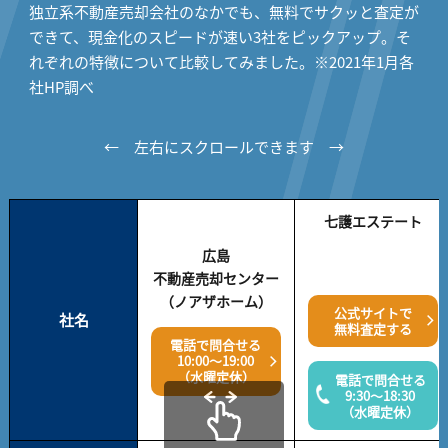
独立系不動産売却会社のなかでも、無料でサクッと査定が
できて、現金化のスピードが速い3社をピックアップ。そ
れぞれの特徴について比較してみました。※2021年1月各
社HP調べ
← 左右にスクロールできます →
七護エステート
広島
不動産売却センター
（ノアザホーム）
公式サイトで
社名
無料査定する
電話で問合せる
10:00～19:00
（水曜定休）
電話で問合せる
9:30～18:30
（水曜定休）