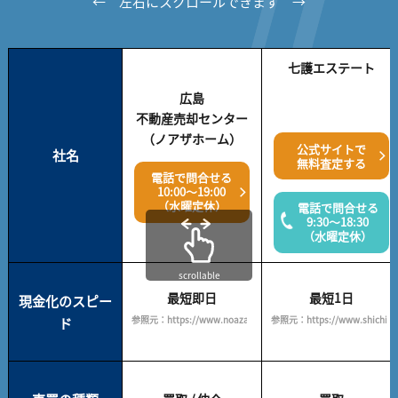
← 左右にスクロールできます →
七護エステート
広島
不動産売却センター
（ノアザホーム）
公式サイトで
社名
無料査定する
電話で問合せる
10:00～19:00
（水曜定休）
電話で問合せる
9:30～18:30
（水曜定休）
scrollable
最短即日
最短1日
現金化のスピー
参照元：https://www.noazahome.com/
参照元：https://www.shichigo.c
ド